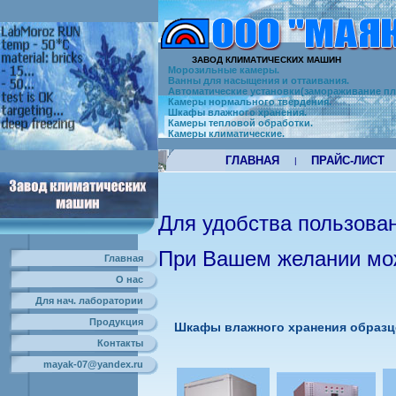
ЗАВОД КЛИМАТИЧЕСКИХ МАШИН
Морозильные камеры.
Ванны для насыщения и оттаивания.
Автоматические установки(замораживание пл
Камеры нормального твердения.
Шкафы влажного хранения.
Камеры тепловой обработки.
Камеры климатические.
ГЛАВНАЯ
ПРАЙС-ЛИСТ
|
Для удобства пользован
При Вашем желании мож
Главная
О нас
Для нач. лаборатории
Продукция
Шкафы влажного хранения образ
Контакты
mayak-07@yandex.ru