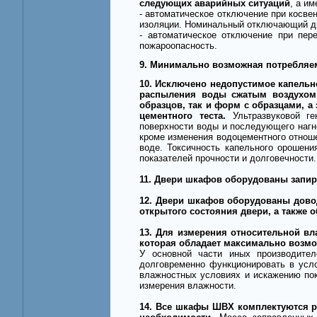
следующих аварийных ситуаций
, а им
- автоматическое отключение при косв
изоляции. Номинальный отключающий д
- автоматическое отключение при пер
пожароопасность.
9. Минимально возможная потребляе
10. Исключено недопустимое капельн
распыления воды сжатым воздухом
образцов, так и форм с образцами, а 
цементного теста.
Ультразвуковой г
поверхности воды и последующего нагн
кроме изменения водоцементного отнош
воде. Токсичность капельного орошен
показателей прочности и долговечности.
11. Двери шкафов оборудованы запи
12. Двери шкафов оборудованы дово
открытого состояния двери, а также
13. Для измерения относительной в
которая обладает максимально возмо
У основной части иных производител
долговременно функционировать в усл
влажностных условиях и искажению пок
измерения влажности.
14. Все шкафы ШВХ комплектуются р