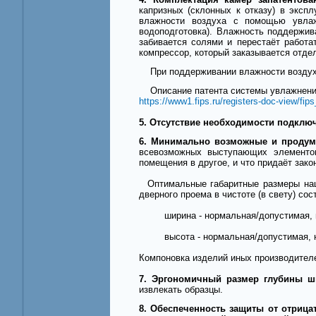
капризных (склонных к отказу) в экс
влажности воздуха с помощью увлаж
водоподготовка). Влажность поддержи
забивается солями и перестаёт работ
компрессор, который заказывается отде
При поддерживании влажности воздуха
Описание патента системы увлажнения 
https://www1.fips.ru/registers-doc-view
5. Отсутствие необходимости подклю
6. Минимально возможные и продум
всевозможных выступающих элементов
помещения в другое, и что придаёт зак
Оптимальные габаритные размеры наш
дверного проема в чистоте (в свету) сос
ширина - нормальная/допустимая, н
высота - нормальная/допустимая, не
Компоновка изделий иных производител
7. Эргономичный размер глубины 
извлекать образцы.
8. Обеспеченность защиты от отрица