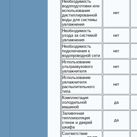
Необходимость
водоподготовки или
использования
нет
дистиллированной
воды для системы
увлажнения
Необходимость
ухода за системой
нет
увлажнения
Необходимость
подключения к
нет
водопроводной сети
Использование
ультразвукового
нет
увлажнителя
Использование
увлажнителя
нет
распылительного
типа
Комплектация
холодильной
да
машиной
Заливочная
теплоизоляция
да
стенок и дверей
шкафа
Соответствие