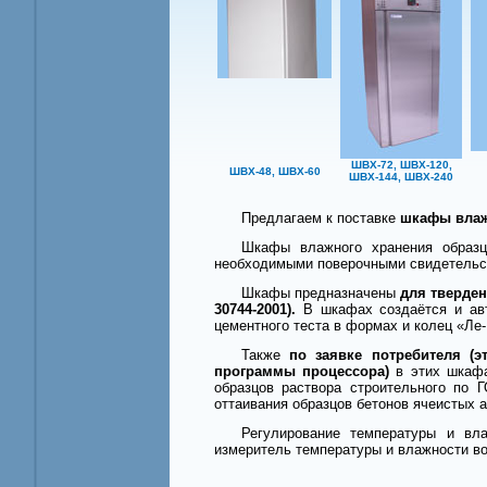
ШВХ-72, ШВХ-120,
ШВХ-48, ШВХ-60
ШВХ-144, ШВХ-240
Предлагаем к поставке
шкафы влажн
Шкафы влажного хранения образцо
необходимыми поверочными свидетельс
Шкафы предназначены
для тверден
30744-2001).
В шкафах создаётся и авт
цементного теста в формах и колец «Ле
Также
по заявке потребителя (
программы процессора)
в этих шкафа
образцов раствора строительного по 
оттаивания образцов бетонов ячеистых а
Регулирование температуры и вл
измеритель температуры и влажности во