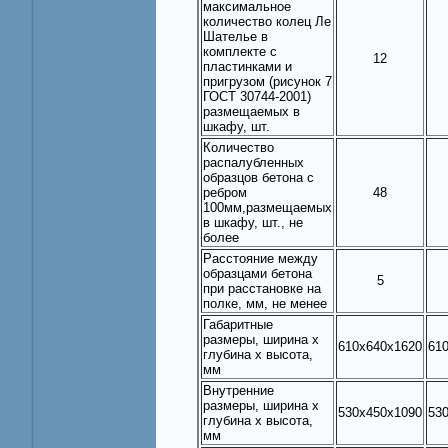
максимальное
количество колец Ле
Шателье в
комплекте с
12
пластинками и
пригрузом (рисунок 7
ГОСТ 30744-2001)
размещаемых в
шкафу, шт.
Количество
распалубленных
образцов бетона с
ребром
48
100мм,размещаемых
в шкафу, шт., не
более
Расстояние между
образцами бетона
5
при расстановке на
полке, мм, не менее
Габаритные
размеры, ширина х
610х640х1620
61
глубина х высота,
мм
Внутренние
размеры, ширина х
530х450х1090
53
глубина х высота,
мм