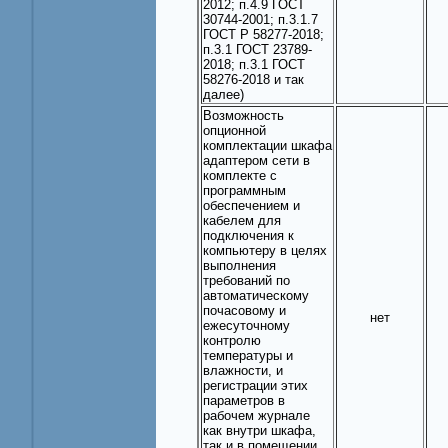
2012; п.4.9 ГОСТ
30744-2001; п.3.1.7
ГОСТ Р 58277-2018;
п.3.1 ГОСТ 23789-
2018; п.3.1 ГОСТ
58276-2018 и так
далее)
Возможность
опционной
комплектации шкафа
адаптером сети в
комплекте с
программным
обеспечением и
кабелем для
подключения к
компьютеру в целях
выполнения
требований по
автоматическому
почасовому и
нет
ежесуточному
контролю
температуры и
влажности, и
регистрации этих
параметров в
рабочем журнале
как внутри шкафа,
так и в помещении