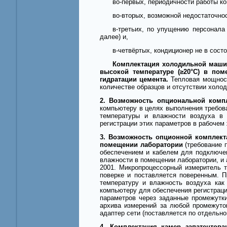
во-первых, периодичности работы к
во-вторых, возможной недостаточно
в-третьих, по упущению персонала
далее) и,
в-четвёртых, кондиционер не в сост
Комплектация холодильной маш
высокой температуре (≥20°С) в по
гидратации цемента.
Тепловая мощност
количестве образцов и отсутствии холо
2. Возможность опциональной комп
компьютеру в целях выполнения требов
температуры и влажности воздуха в 
регистрации этих параметров в рабоче
3. Возможность опционной комплект
помещении лаборатории
(требование 
обеспечением и кабелем для подключен
влажности в помещении лаборатории, и 
2001. Микропроцессорный измеритель 
поверке и поставляется поверенным. 
температуру и влажность воздуха как
компьютеру для обеспечения регистраци
параметров через заданные промежутки
архива измерений за любой промежуто
адаптер сети (поставляется по отдельн
4. Комплектация камер запатентов