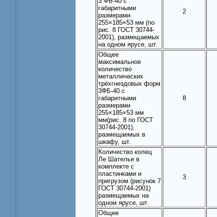
3 ФБ-40 с
габаритными
2
размерами
255×185×53 мм (по
рис. 8 ГОСТ 30744-
2001), размещаемых
на одном ярусе, шт.
Общее
максимальное
количество
металлических
трёхгнездовых форм
3ФБ-40 с
габаритными
8
размерами
255×185×53 мм
мм(рис. 8 по ГОСТ
30744-2001),
размещаемых в
шкафу, шт.
Количество колец
Ле Шателье в
комплекте с
пластинками и
3
пригрузом (рисунок 7
ГОСТ 30744-2001)
размещаемых на
одном ярусе, шт.
Общее