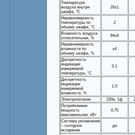
Температура
воздуха внутри
20±1
шкафа, °С
Неравномерность
температуры по
2
объему шкафа, °С
Влажность воздуха
94±4
относительная, %
Неравномерность
влажности по
±4
объему шкафа, %
Дискретность
индикации
0,1
измеряемой
температуры, °С
Дискретность
индикации
1,0
измеряемой
влажности, %
Электропитание
220в, 1ф
Потребляемая
мощность
0,75
максимальная, кВт
Система увлажнения
– холодное
да
испарение