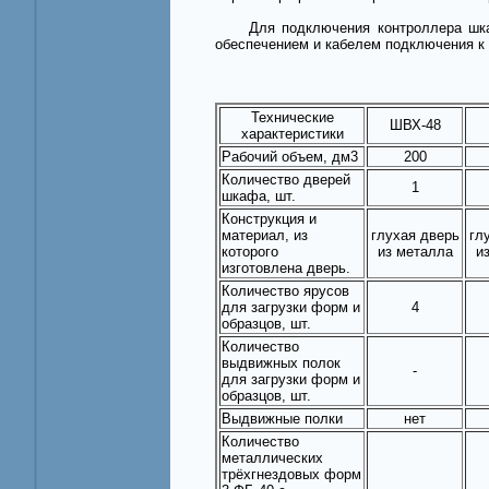
Для подключения контроллера шкафа 
обеспечением и кабелем подключения к 
Технические
ШВХ-48
характеристики
Рабочий объем, дм3
200
Количество дверей
1
шкафа, шт.
Конструкция и
материал, из
глухая дверь
гл
которого
из металла
и
изготовлена дверь.
Количество ярусов
для загрузки форм и
4
образцов, шт.
Количество
выдвижных полок
-
для загрузки форм и
образцов, шт.
Выдвижные полки
нет
Количество
металлических
трёхгнездовых форм